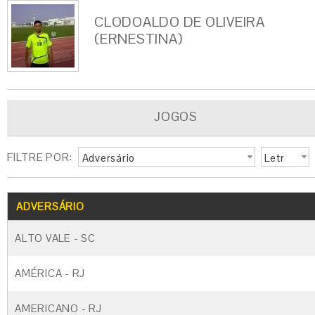
CLODOALDO DE OLIVEIRA
(ERNESTINA)
JOGOS
FILTRE POR:
Adversário
Letr
a
G
CARTÃO AMARELO
CARTÃO VERM
ADVERSÁRIO
ALTO VALE - SC
AMÉRICA - RJ
AMERICANO - RJ