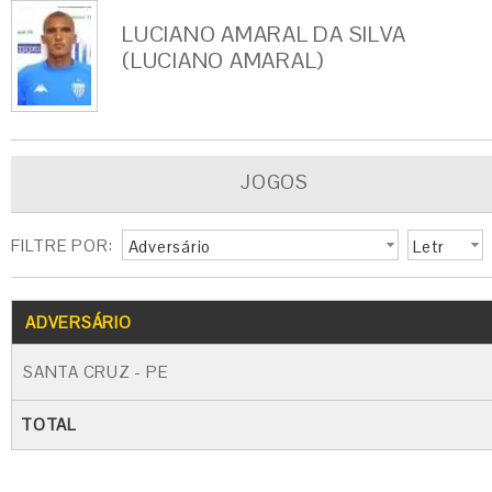
LUCIANO AMARAL DA SILVA
(LUCIANO AMARAL)
JOGOS
FILTRE POR:
Adversário
Letr
a
G
CARTÃO AMARELO
CARTÃO VERM
ADVERSÁRIO
SANTA CRUZ - PE
TOTAL