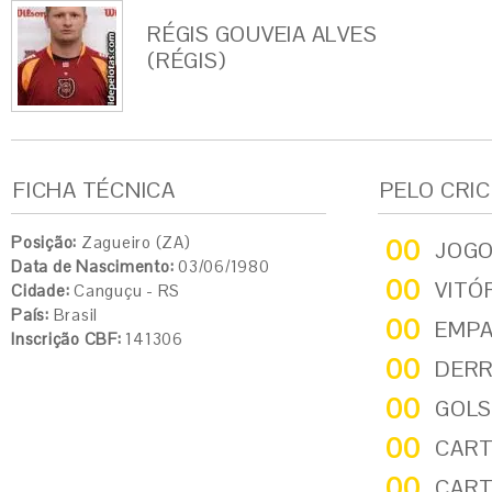
RÉGIS GOUVEIA ALVES
(RÉGIS)
FICHA TÉCNICA
PELO CRI
Posição:
Zagueiro (ZA)
00
JOG
Data de Nascimento:
03/06/1980
00
VITÓ
Cidade:
Canguçu - RS
País:
Brasil
00
EMP
Inscrição CBF:
141306
00
DER
00
GOLS
00
CART
00
CART