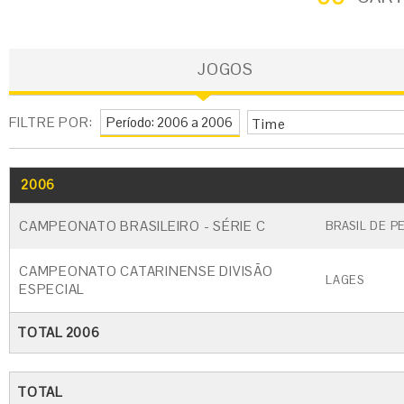
JOGOS
FILTRE POR:
Time
2006
GO
CARTÃO AMARELO
CARTÃO VERM
CAMPEONATO BRASILEIRO - SÉRIE C
BRASIL DE P
CAMPEONATO CATARINENSE DIVISÃO
LAGES
ESPECIAL
TOTAL 2006
TOTAL