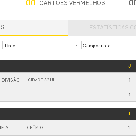
00
0
CARTÕES VERMELHOS
OS
ESTATÍSTICAS C
Time
Campeonato
GOLS
J
CARTÃO AMARELO
CARTÃO VERMELHO
 DIVISÃO
1
CIDADE AZUL
1
GOLS
J
CARTÃO AMARELO
CARTÃO VERMELHO
IE A
1
GRÊMIO