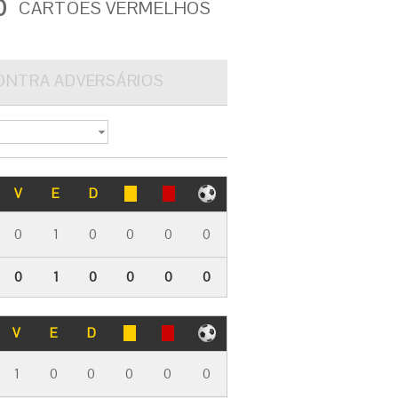
0
CARTÕES VERMELHOS
ONTRA ADVERSÁRIOS
V
E
D
0
1
0
0
0
0
0
1
0
0
0
0
V
E
D
1
0
0
0
0
0