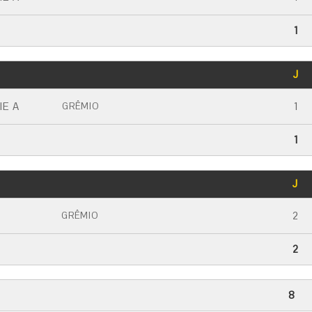
1
GOLS
J
CARTÃO AMARELO
CARTÃO VERMELHO
IE A
1
GRÊMIO
1
GOLS
J
CARTÃO AMARELO
CARTÃO VERMELHO
2
GRÊMIO
2
8