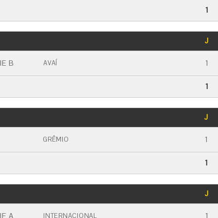
1
GOLS
J
CARTÃO AMARELO
CARTÃO VERMELHO
IE B
1
AVAÍ
1
GOLS
J
CARTÃO AMARELO
CARTÃO VERMELHO
1
GRÊMIO
1
GOLS
J
CARTÃO AMARELO
CARTÃO VERMELHO
IE A
1
INTERNACIONAL