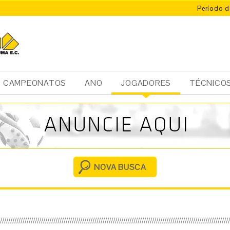
Período d
CAMPEONATOS
ANO
JOGADORES
TÉCNICO
Ini
cia
l
NOVA BUSCA