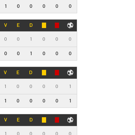
1
0
0
0
0
0
V
E
D
0
0
1
0
0
0
0
0
1
0
0
0
V
E
D
1
0
0
0
0
1
1
0
0
0
0
1
V
E
D
1
0
0
0
0
0