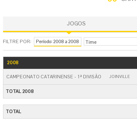
JOGOS
FILTRE POR:
Time
2008
GO
CARTÃO AMARELO
CARTÃO VERM
CAMPEONATO CATARINENSE - 1ª DIVISÃO
JOINVILLE
TOTAL 2008
TOTAL