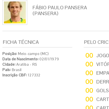
FÁBIO PAULO PANSERA
(PANSERA)
FICHA TÉCNICA
PELO CRI
Posição:
Meio-campo (MC)
00
JOG
Data de Nascimento:
02/01/1979
00
VITÓ
Cidade:
Aratiba - RS
País:
Brasil
00
EMP
Inscrição CBF:
127332
00
DER
00
GOLS
00
CART
00
CART