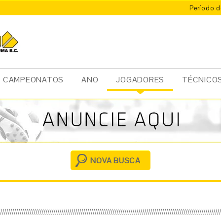
Período d
CAMPEONATOS
ANO
JOGADORES
TÉCNICO
Ini
cia
l
NOVA BUSCA