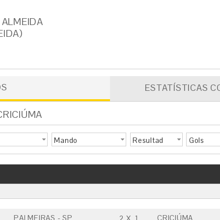
 ALMEIDA
EIDA)
OS
ESTATÍSTICAS C
 CRICIÚMA
Mando
Resultad
Gols
o
PALMEIRAS - SP
CRICIÚMA
2
X
1