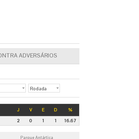
ONTRA ADVERSÁRIOS
Rodada
J
V
E
D
%
2
0
1
1
16.67
Parque Antártica