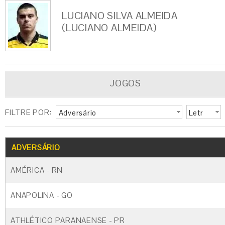
LUCIANO SILVA ALMEIDA
(LUCIANO ALMEIDA)
JOGOS
FILTRE POR:
Adversário
Letr
a
G
CARTÃO AMARELO
CARTÃO VERM
ADVERSÁRIO
AMÉRICA - RN
ANAPOLINA - GO
ATHLÉTICO PARANAENSE - PR