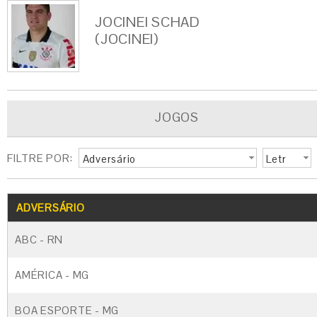
JOCINEI SCHAD
(JOCINEI)
JOGOS
FILTRE POR:
Adversário
Letr
a
G
CARTÃO AMARELO
CARTÃO VERM
ADVERSÁRIO
ABC - RN
AMÉRICA - MG
BOA ESPORTE - MG