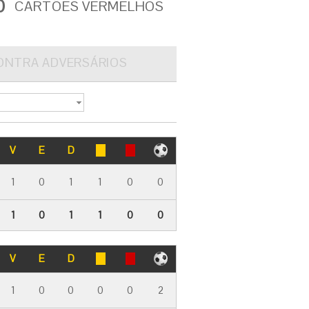
0
CARTÕES VERMELHOS
ONTRA ADVERSÁRIOS
V
E
D
1
0
1
1
0
0
1
0
1
1
0
0
V
E
D
1
0
0
0
0
2