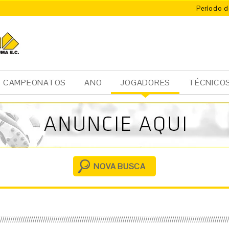
Período d
CAMPEONATOS
ANO
JOGADORES
TÉCNICO
Ini
cia
l
NOVA BUSCA