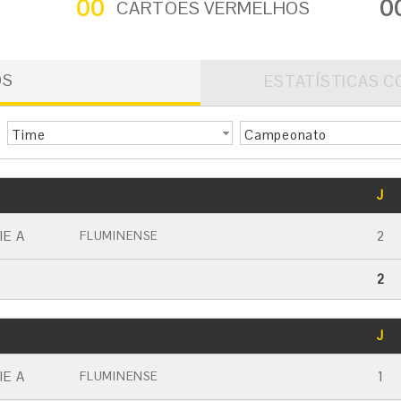
00
0
CARTÕES VERMELHOS
OS
ESTATÍSTICAS C
Time
Campeonato
GOLS
J
CARTÃO AMARELO
CARTÃO VERMELHO
IE A
2
FLUMINENSE
2
GOLS
J
CARTÃO AMARELO
CARTÃO VERMELHO
IE A
1
FLUMINENSE