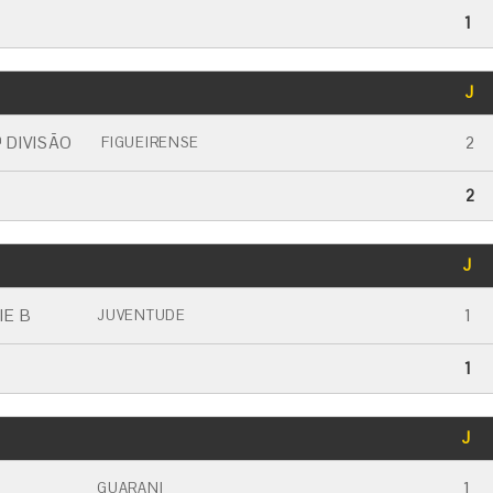
1
GOLS
J
CARTÃO AMARELO
CARTÃO VERMELHO
 DIVISÃO
2
FIGUEIRENSE
2
GOLS
J
CARTÃO AMARELO
CARTÃO VERMELHO
IE B
1
JUVENTUDE
1
GOLS
J
CARTÃO AMARELO
CARTÃO VERMELHO
1
GUARANI