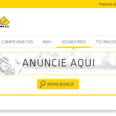
Período d
CAMPEONATOS
ANO
JOGADORES
TÉCNICO
Ini
cia
l
NOVA BUSCA