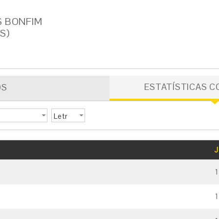
S BONFIM
S)
ESTATÍSTICAS C
OS
Letr
a
GOLS
CARTÃO AMARELO
CARTÃO VERMELHO
J
1
1