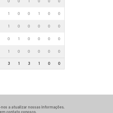
0
0
1
0
0
0
1
0
0
1
0
0
1
0
0
0
0
0
0
1
0
0
0
0
1
0
0
0
0
0
3
1
3
1
0
0
-nos a atualizar nossas informações.
 em contato conosco.