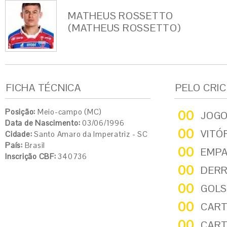
MATHEUS ROSSETTO
(MATHEUS ROSSETTO)
FICHA TÉCNICA
PELO CRI
Posição:
Meio-campo (MC)
00
JOG
Data de Nascimento:
03/06/1996
00
VITÓ
Cidade:
Santo Amaro da Imperatriz - SC
País:
Brasil
00
EMP
Inscrição CBF:
340736
00
DER
00
GOLS
00
CART
00
CART