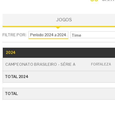
JOGOS
FILTRE POR:
Time
2024
GO
CARTÃO AMARELO
CARTÃO VERME
CAMPEONATO BRASILEIRO - SÉRIE A
FORTALEZA
TOTAL 2024
TOTAL