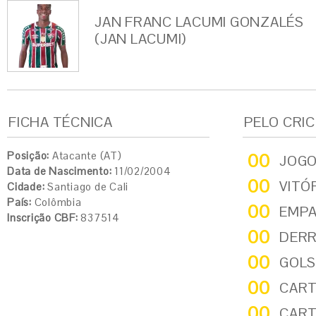
JAN FRANC LACUMI GONZALÉS
(JAN LACUMI)
FICHA TÉCNICA
PELO CRI
Posição:
Atacante (AT)
00
JOG
Data de Nascimento:
11/02/2004
00
VITÓ
Cidade:
Santiago de Cali
País:
Colômbia
00
EMP
Inscrição CBF:
837514
00
DER
00
GOLS
00
CART
00
CART