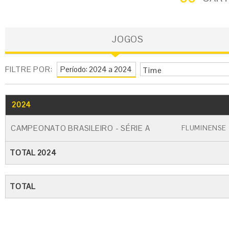
JOGOS
FILTRE POR:
Time
2024
GO
CARTÃO AMARELO
CARTÃO VERME
CAMPEONATO BRASILEIRO - SÉRIE A
FLUMINENSE
TOTAL 2024
TOTAL