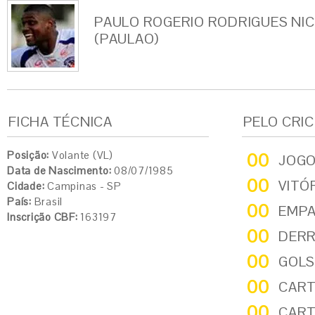
PAULO ROGERIO RODRIGUES NI
(PAULAO)
FICHA TÉCNICA
PELO CRI
Posição:
Volante (VL)
00
JOG
Data de Nascimento:
08/07/1985
00
VITÓ
Cidade:
Campinas - SP
País:
Brasil
00
EMP
Inscrição CBF:
163197
00
DER
00
GOLS
00
CART
00
CART