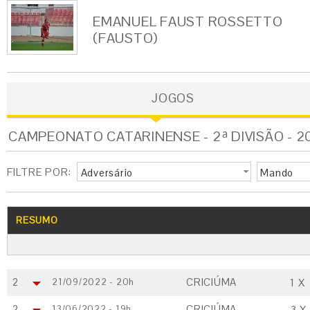
EMANUEL FAUST ROSSETTO
(FAUSTO)
JOGOS
CAMPEONATO CATARINENSE - 2ª DIVISÃO - 2
FILTRE POR:
Adversário
Mando
RESUMO
2
CRICIÚMA
21/09/2022 - 20h
1
X
2
CRICIÚMA
13/06/2022 - 19h
3
X