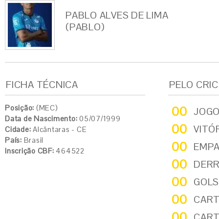
PABLO ALVES DE LIMA
(PABLO)
FICHA TÉCNICA
PELO CRI
Posição:
(MEC)
00
JOG
Data de Nascimento:
05/07/1999
00
VITÓ
Cidade:
Alcântaras - CE
País:
Brasil
00
EMP
Inscrição CBF:
464522
00
DER
00
GOLS
00
CART
00
CART