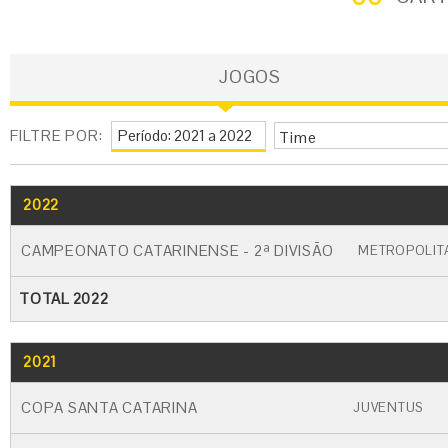
JOGOS
FILTRE POR:
Time
2022
GO
CARTÃO AMARELO
CARTÃO VERM
CAMPEONATO CATARINENSE - 2ª DIVISÃO
METROPOLIT
TOTAL 2022
2021
GO
CARTÃO AMARELO
CARTÃO VERME
COPA SANTA CATARINA
JUVENTUS