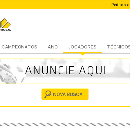
Período d
CAMPEONATOS
ANO
JOGADORES
TÉCNICO
Ini
cia
l
NOVA BUSCA