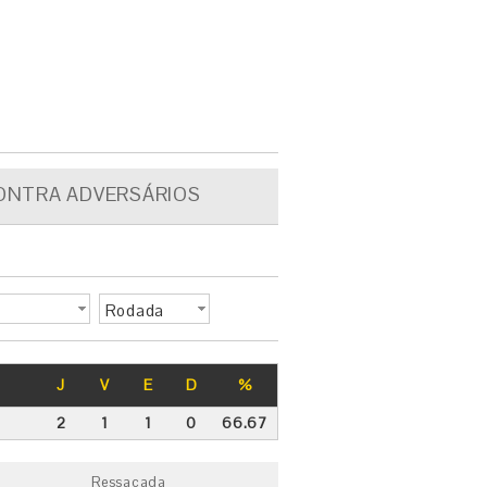
ONTRA ADVERSÁRIOS
Rodada
J
V
E
D
%
2
1
1
0
66.67
Ressacada