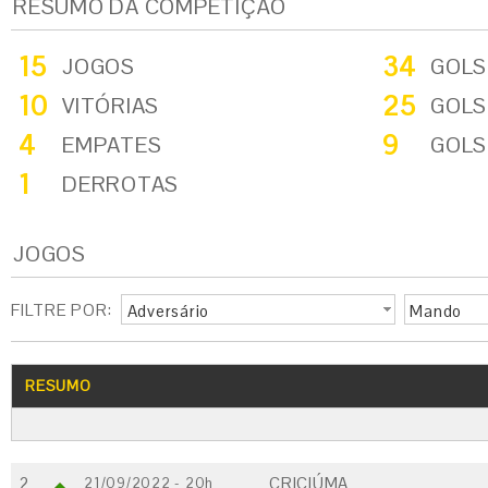
RESUMO DA COMPETIÇÃO
15
34
JOGOS
GOLS
10
25
VITÓRIAS
GOLS
4
9
EMPATES
GOLS
1
DERROTAS
JOGOS
FILTRE POR:
Adversário
Mando
RESUMO
2
CRICIÚMA
21/09/2022 - 20h