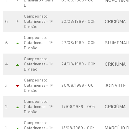
1
NOVO HAM
Brasileiro - Série
09/09/1989 - 00h
B
Campeonato
6
CRICIÚMA
Catarinense - 1ª
30/08/1989 - 00h
Divisão
Campeonato
5
BLUMENAU 
Catarinense - 1ª
27/08/1989 - 00h
Divisão
Campeonato
4
CRICIÚMA
Catarinense - 1ª
24/08/1989 - 00h
Divisão
Campeonato
3
JOINVILLE 
Catarinense - 1ª
20/08/1989 - 00h
Divisão
Campeonato
2
CRICIÚMA
Catarinense - 1ª
17/08/1989 - 00h
Divisão
Campeonato
1
MARCÍLIO D
Catarinense - 1ª
13/08/1989 - 00h