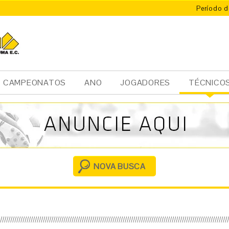
Período d
CAMPEONATOS
ANO
JOGADORES
TÉCNICO
Ini
cia
l
NOVA BUSCA