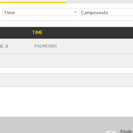
Time
Campeonato
TIME
IE A
PALMEIRAS
Ajude