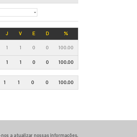
J
V
E
D
%
1
1
0
0
100.00
1
1
0
0
100.00
1
1
0
0
100.00
-nos a atualizar nossas informações.