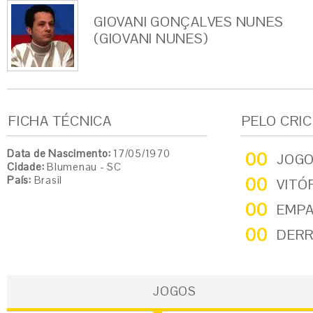
GIOVANI GONÇALVES NUNES
(GIOVANI NUNES)
FICHA TÉCNICA
PELO CRI
Data de Nascimento:
17/05/1970
00
JOG
Cidade:
Blumenau - SC
País:
Brasil
00
VITÓ
00
EMP
00
DER
JOGOS