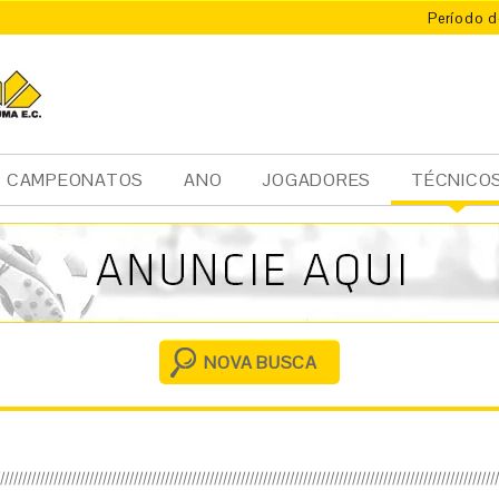
Período d
CAMPEONATOS
ANO
JOGADORES
TÉCNICO
Ini
cia
l
NOVA BUSCA