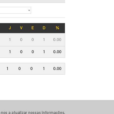
J
V
E
D
%
1
0
0
1
0.00
1
0
0
1
0.00
1
0
0
1
0.00
-nos a atualizar nossas informações.