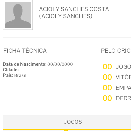
ACIOLY SANCHES COSTA
(ACIOLY SANCHES)
FICHA TÉCNICA
PELO CRI
Data de Nascimento:
00/00/0000
00
JOG
Cidade:
País:
Brasil
00
VITÓ
00
EMP
00
DER
JOGOS