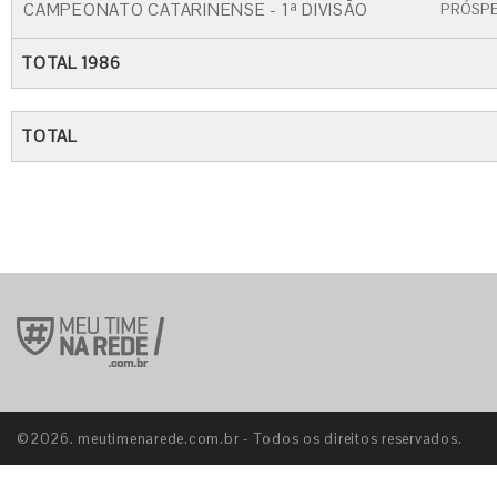
CAMPEONATO CATARINENSE - 1ª DIVISÃO
PRÓSP
TOTAL 1986
TOTAL
©2026. meutimenarede.com.br - Todos os direitos reservados.