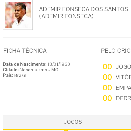
ADEMIR FONSECA DOS SANTOS
(ADEMIR FONSECA)
FICHA TÉCNICA
PELO CRI
Data de Nascimento:
18/01/1963
00
JOG
Cidade:
Nepomuceno - MG
País:
Brasil
00
VITÓ
00
EMP
00
DER
JOGOS