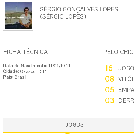
SÉRGIO GONÇALVES LOPES
(SÉRGIO LOPES)
FICHA TÉCNICA
PELO CRI
Data de Nascimento:
11/01/1941
16
JOG
Cidade:
Osasco - SP
País:
Brasil
08
VITÓ
05
EMP
03
DER
JOGOS