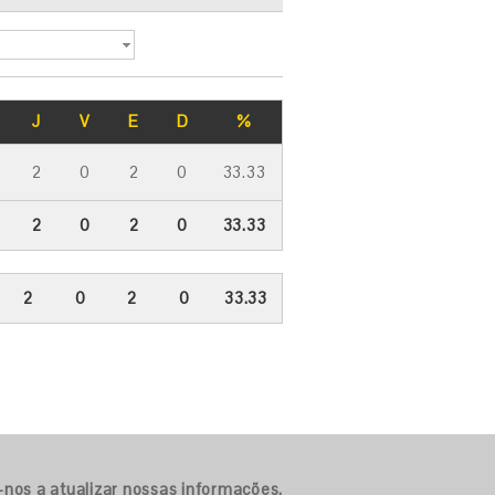
J
V
E
D
%
2
0
2
0
33.33
2
0
2
0
33.33
2
0
2
0
33.33
-nos a atualizar nossas informações.