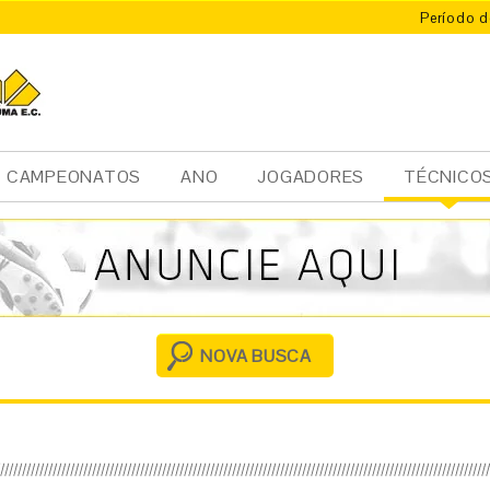
Período d
CAMPEONATOS
ANO
JOGADORES
TÉCNICO
Ini
cia
l
NOVA BUSCA