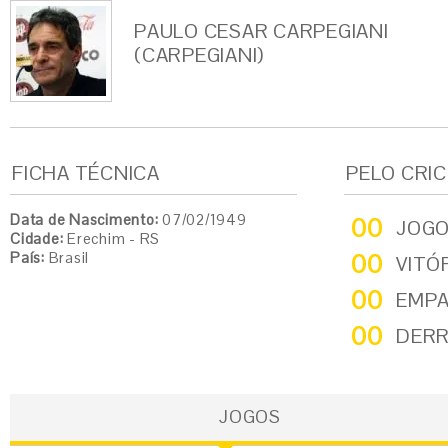
PAULO CESAR CARPEGIANI
(CARPEGIANI)
FICHA TÉCNICA
PELO CRI
Data de Nascimento:
07/02/1949
00
JOG
Cidade:
Erechim - RS
País:
Brasil
00
VITÓ
00
EMP
00
DER
JOGOS