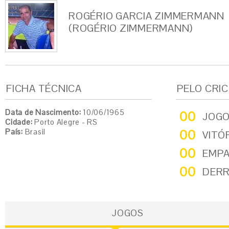
ROGÉRIO GARCIA ZIMMERMANN
(ROGÉRIO ZIMMERMANN)
FICHA TÉCNICA
PELO CRI
Data de Nascimento:
10/06/1965
00
JOG
Cidade:
Porto Alegre - RS
País:
Brasil
00
VITÓ
00
EMP
00
DER
JOGOS