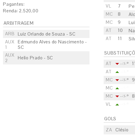
Pagantes:
VL
7
Pe
Renda: 2.520,00
MC
8
Al
MC
9
Lui
ARBITRAGEM
AT
10
Na
ARB
Luiz Orlando de Souza - SC
AT
11
Sil
AUX
Edmundo Alves do Nascimento -
1
SC
SUBSTITUIÇ
AUX
Helio Prado - SC
2
AT
1
--'/-º
AT
--'/-º
MC
9
--'/-º
MC
--'/-º
MC
8
--'/-º
VL
--'/-º
GOLS
ZA
Clésio