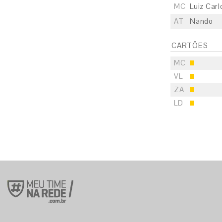
MC
Luiz Carl
AT
Nando
CARTÕES
MC
VL
ZA
LD
S
E
S
E
S
E