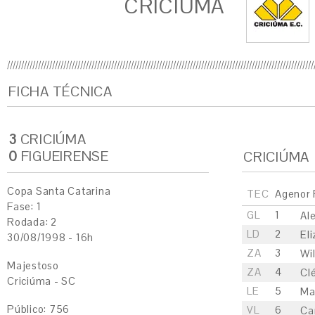
CRICIÚMA
FICHA TÉCNICA
3
CRICIÚMA
0
FIGUEIRENSE
CRICIÚMA
Copa Santa Catarina
TEC
Agenor 
Fase: 1
GL
1
Al
Rodada: 2
LD
2
El
30/08/1998 - 16h
ZA
3
Wi
Majestoso
ZA
4
Cl
Criciúma - SC
LE
5
Ma
Público: 756
VL
6
Ca