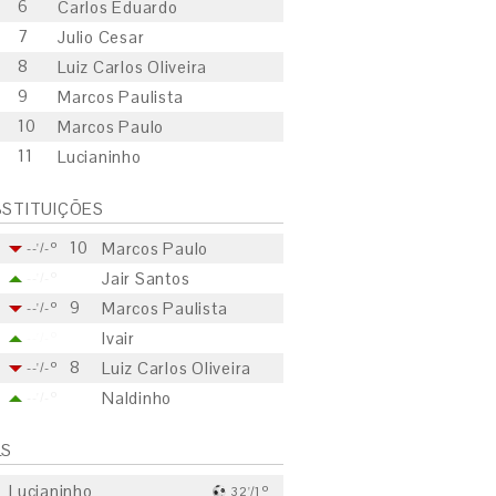
6
Carlos Eduardo
7
Julio Cesar
8
Luiz Carlos Oliveira
9
Marcos Paulista
10
Marcos Paulo
11
Lucianinho
STITUIÇÕES
10
Marcos Paulo
--'/-º
Jair Santos
--'/-º
9
Marcos Paulista
--'/-º
Ivair
--'/-º
8
Luiz Carlos Oliveira
--'/-º
Naldinho
--'/-º
LS
Lucianinho
32'/1º