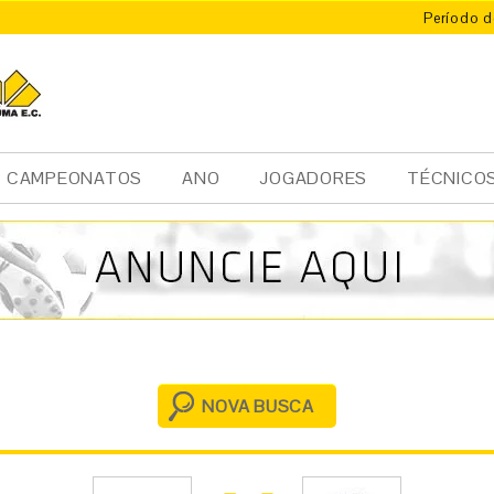
Período d
X
ÚMA
CAMPEONATOS
ANO
JOGADORES
TÉCNICO
NOVA BUSCA