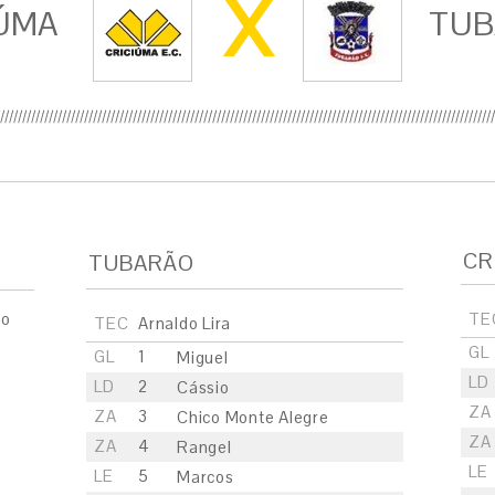
X
ÚMA
TU
CR
TUBARÃO
ão
TE
TEC
Arnaldo Lira
GL
GL
1
Miguel
LD
LD
2
Cássio
ZA
ZA
3
Chico Monte Alegre
ZA
ZA
4
Rangel
LE
LE
5
Marcos