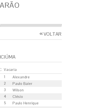
BARÃO
VOLTAR
ICIÚMA
C
Vacaria
1
Alexandre
2
Paulo Baier
3
Wilson
4
Clésio
5
Paulo Henrique