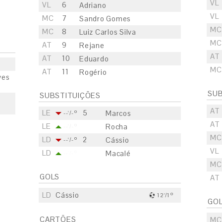
VL
VL
6
Adriano
VL
MC
7
Sandro Gomes
MC
MC
8
Luiz Carlos Silva
MC
AT
9
Rejane
AT
AT
10
Eduardo
MC
AT
11
Rogério
ves
SUB
SUBSTITUIÇÕES
AT
LE
5
Marcos
--'/-º
AT
LE
Rocha
--'/-º
MC
LD
2
Cássio
--'/-º
VL
LD
Macalé
--'/-º
MC
GOLS
AT
LD
Cássio
12'/1º
GO
CARTÕES
MC