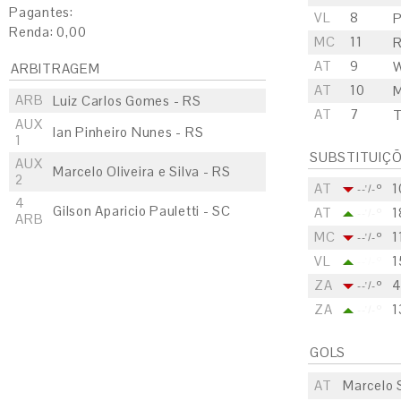
Pagantes:
VL
8
P
Renda: 0,00
MC
11
R
AT
9
W
ARBITRAGEM
AT
10
M
ARB
Luiz Carlos Gomes - RS
AT
7
T
AUX
Ian Pinheiro Nunes - RS
1
SUBSTITUIÇ
AUX
Marcelo Oliveira e Silva - RS
2
AT
1
--'/-º
4
Gilson Aparicio Pauletti - SC
AT
1
--'/-º
ARB
MC
1
--'/-º
VL
1
--'/-º
ZA
--'/-º
ZA
1
--'/-º
GOLS
AT
Marcelo S