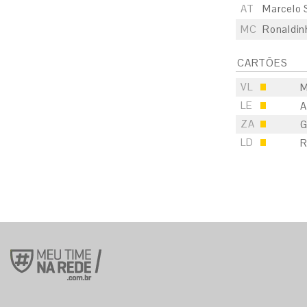
AT
Marcelo S
MC
Ronaldin
CARTÕES
VL
M
LE
A
ZA
G
LD
R
S
E
S
E
S
E