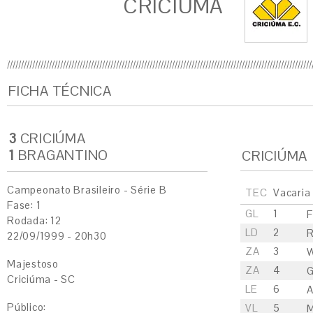
CRICIÚMA
FICHA TÉCNICA
3
CRICIÚMA
1
BRAGANTINO
CRICIÚMA
Campeonato Brasileiro - Série B
TEC
Vacaria
Fase: 1
GL
1
F
Rodada: 12
LD
2
R
22/09/1999 - 20h30
ZA
3
W
Majestoso
ZA
4
G
Criciúma - SC
LE
6
A
Público:
VL
5
M