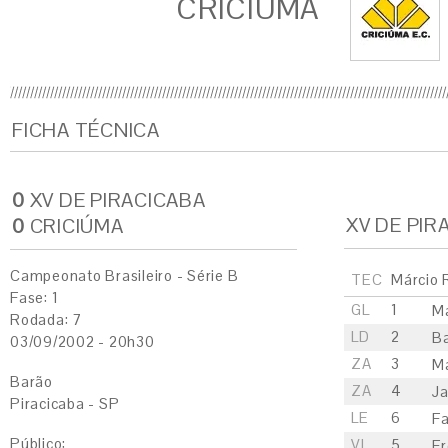
CRICIÚMA
FICHA TÉCNICA
0
XV DE PIRACICABA
XV DE PIR
0
CRICIÚMA
Campeonato Brasileiro - Série B
TEC
Márcio 
Fase: 1
GL
1
Ma
Rodada: 7
LD
2
B
03/09/2002 - 20h30
ZA
3
M
Barão
ZA
4
Ja
Piracicaba - SP
LE
6
F
Público:
VL
5
Fr