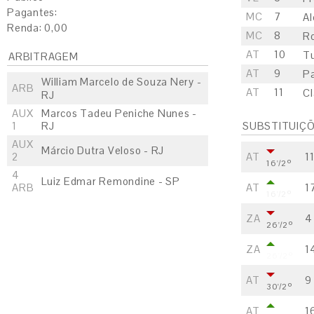
Pagantes:
MC
7
Al
Renda: 0,00
MC
8
Ro
AT
10
T
ARBITRAGEM
AT
9
Pa
William Marcelo de Souza Nery -
ARB
AT
11
Cl
RJ
AUX
Marcos Tadeu Peniche Nunes -
1
RJ
SUBSTITUIÇ
AUX
Márcio Dutra Veloso - RJ
2
AT
1
16'/2º
4
Luiz Edmar Remondine - SP
ARB
AT
1
16'/2º
ZA
4
26'/2º
ZA
1
26'/2º
AT
9
30'/2º
AT
1