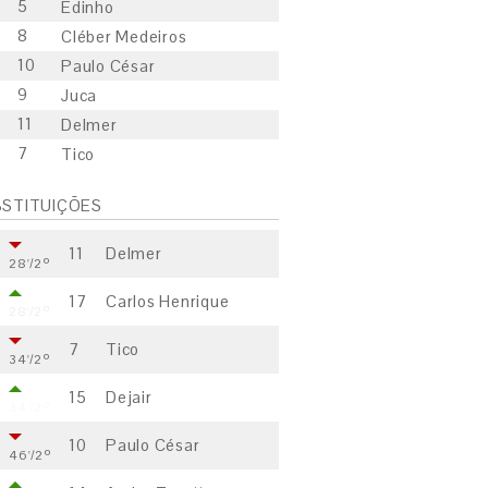
5
Edinho
8
Cléber Medeiros
10
Paulo César
9
Juca
11
Delmer
7
Tico
STITUIÇÕES
11
Delmer
28'/2º
17
Carlos Henrique
28'/2º
7
Tico
34'/2º
15
Dejair
34'/2º
10
Paulo César
46'/2º