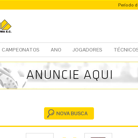
Período d
X
ÚMA
CAMPEONATOS
ANO
JOGADORES
TÉCNICO
NOVA BUSCA