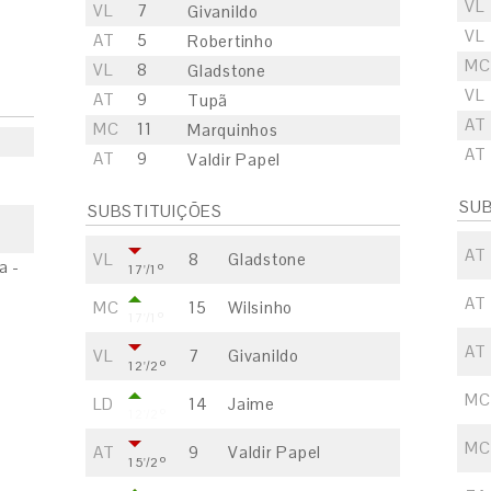
VL
VL
7
Givanildo
VL
AT
5
Robertinho
MC
VL
8
Gladstone
VL
AT
9
Tupã
AT
MC
11
Marquinhos
AT
AT
9
Valdir Papel
SUB
SUBSTITUIÇÕES
AT
VL
8
Gladstone
a -
17'/1º
AT
MC
15
Wilsinho
17'/1º
AT
VL
7
Givanildo
12'/2º
MC
LD
14
Jaime
12'/2º
MC
AT
9
Valdir Papel
15'/2º