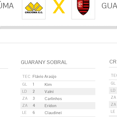
X
ÚMA
GUA
CR
GUARANY SOBRAL
TE
TEC
Flávio Araújo
GL
GL
1
Kim
LD
LD
2
Valni
ZA
ZA
3
Carlinhos
ZA
ZA
4
Eridon
LE
LE
6
Claudinei