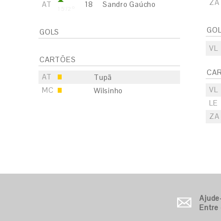
ZA
AT
18
Sandro Gaúcho
15'/2º
GO
GOLS
VL
CARTÕES
CA
AT
Tupã
VL
MC
Wilsinho
LE
ZA
S
E
S
Ajude
E
Entre