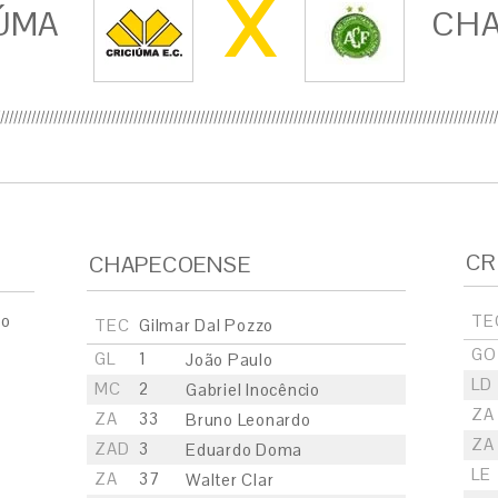
X
ÚMA
CH
CR
CHAPECOENSE
ão
TE
TEC
Gilmar Dal Pozzo
GO
GL
1
João Paulo
LD
MC
2
Gabriel Inocêncio
ZA
ZA
33
Bruno Leonardo
ZA
ZAD
3
Eduardo Doma
LE
ZA
37
Walter Clar