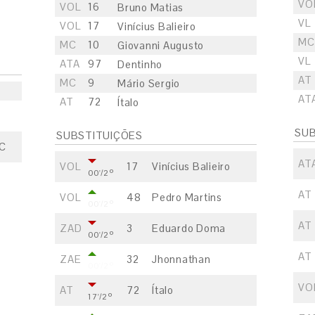
VO
VOL
16
Bruno Matias
VL
VOL
17
Vinícius Balieiro
MC
MC
10
Giovanni Augusto
VL
ATA
97
Dentinho
AT
MC
9
Mário Sergio
AT
AT
72
Ítalo
SUB
SUBSTITUIÇÕES
SC
AT
VOL
17
Vinícius Balieiro
00'/2º
C
AT
VOL
48
Pedro Martins
00'/2º
AT
ZAD
3
Eduardo Doma
00'/2º
AT
ZAE
32
Jhonnathan
00'/2º
VO
AT
72
Ítalo
17'/2º