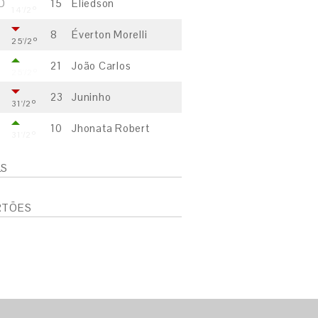
D
15
Eliedson
14'/2º
8
Éverton Morelli
25'/2º
21
João Carlos
25'/2º
23
Juninho
31'/2º
10
Jhonata Robert
31'/2º
LS
S
RTÕES
E
S
E