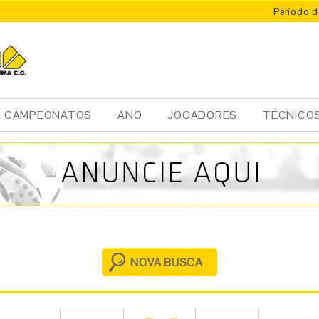
Período d
X
ÚMA
CAMPEONATOS
ANO
JOGADORES
TÉCNICO
NOVA BUSCA