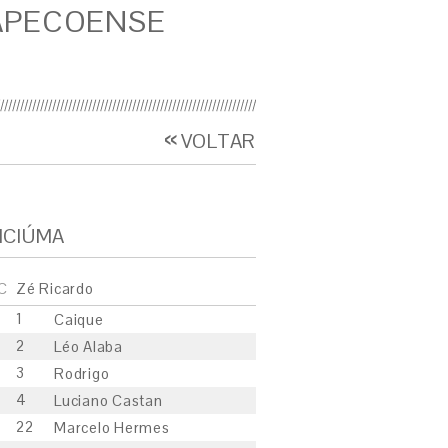
APECOENSE
VOLTAR
ICIÚMA
C
Zé Ricardo
1
Caique
2
Léo Alaba
3
Rodrigo
4
Luciano Castan
22
Marcelo Hermes