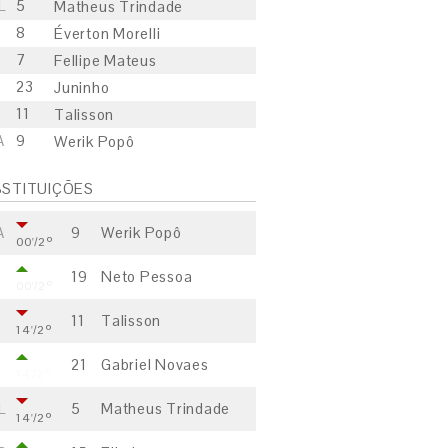
L
5
Matheus Trindade
8
Éverton Morelli
7
Fellipe Mateus
23
Juninho
11
Talisson
A
9
Werik Popô
STITUIÇÕES
A
9
Werik Popô
00'/2º
19
Neto Pessoa
00'/2º
11
Talisson
14'/2º
21
Gabriel Novaes
14'/2º
L
5
Matheus Trindade
14'/2º