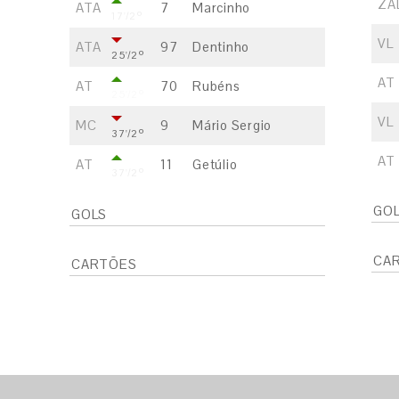
ZA
ATA
7
Marcinho
17'/2º
VL
ATA
97
Dentinho
25'/2º
AT
AT
70
Rubéns
25'/2º
VL
MC
9
Mário Sergio
37'/2º
AT
AT
11
Getúlio
37'/2º
GO
GOLS
S
CA
CARTÕES
E
S
E