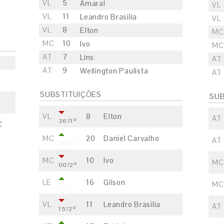
VL
5
Amaral
VL
VL
11
Leandro Brasilia
VL
VL
8
Elton
MC
MC
10
Ivo
MC
AT
7
Lins
AT
AT
9
Wellington Paulista
AT
SUBSTITUIÇÕES
SUB
VL
8
Elton
AT
36'/1º
C
MC
20
Daniel Carvalho
AT
36'/1º
MC
10
Ivo
MC
00'/2º
LE
16
Gilson
MC
00'/2º
VL
11
Leandro Brasilia
AT
15'/2º