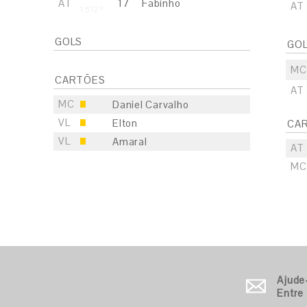
AT
17
Fabinho
AT
15'/2º
GOLS
GO
MC
CARTÕES
AT
MC
Daniel Carvalho
VL
Elton
CA
VL
Amaral
AT
MC
S
E
S
E
Ajude
Entre