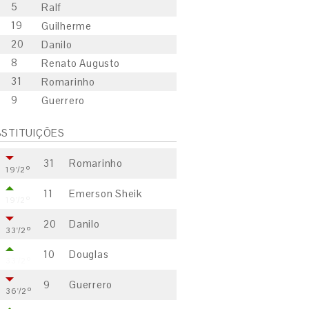
5
Ralf
19
Guilherme
20
Danilo
8
Renato Augusto
31
Romarinho
9
Guerrero
STITUIÇÕES
31
Romarinho
19'/2º
11
Emerson Sheik
19'/2º
20
Danilo
33'/2º
10
Douglas
33'/2º
9
Guerrero
36'/2º