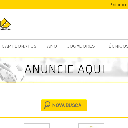
Período d
X
ÚMA
CAMPEONATOS
ANO
JOGADORES
TÉCNICO
NOVA BUSCA