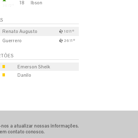
18
Ibson
36'/2º
LS
Renato Augusto
10'/1º
Guerrero
26'/1º
RTÕES
Emerson Sheik
Danilo
S
E
S
-nos a atualizar nossas informações.
E
 em contato conosco.