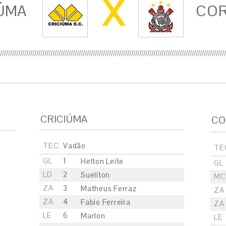
X
ÚMA
COR
CRICIÚMA
CO
TEC
Vadão
TE
GL
1
Helton Leite
GL
LD
2
Sueliton
MC
ZA
3
Matheus Ferraz
ZA
ZA
4
Fabio Ferreira
ZA
LE
6
Marlon
LE