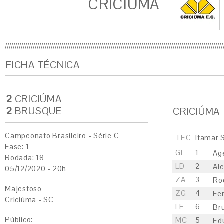
CRICIÚMA
FICHA TÉCNICA
2
CRICIÚMA
2
BRUSQUE
CRICIÚMA
Campeonato Brasileiro - Série C
TEC
Itamar 
Fase: 1
GL
1
Ag
Rodada: 18
LD
2
Al
05/12/2020 - 20h
ZA
3
Ro
Majestoso
ZG
4
Fe
Criciúma - SC
LE
6
Bru
Público:
MC
5
Ed