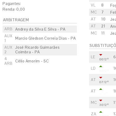
Pagantes:
VL
8
Fo
Renda: 0,00
MC
7
Fe
AT
10
Je
ARBITRAGEM
AT
21
An
ARB
Andrey da Silva E Silva - PA
MC
11
Je
AUX
Marcio Gledson Correia Dias - PA
1
SUBSTITUIÇ
AUX
José Ricardo Guimarães
2
Coimbra - PA
LE
6
4
00'/2º
Cêlio Amorim - SC
ARB
LD
1
00'/2º
AT
1
07'/2º
AT
1
07'/2º
MC
1
30'/2º
ZA
1