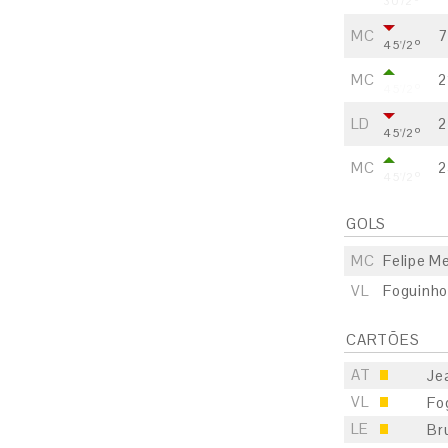
30'/2º
MC
7
45'/2º
MC
2
45'/2º
LD
2
45'/2º
MC
2
45'/2º
GOLS
MC
Felipe M
S
VL
Foguinho
E
CARTÕES
S
AT
Je
E
VL
Fo
LE
Br
S