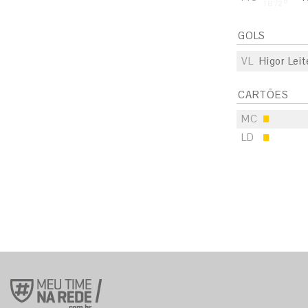
18'/2º
GOLS
VL
Higor Leit
CARTÕES
MC
LD
S
E
S
E
S