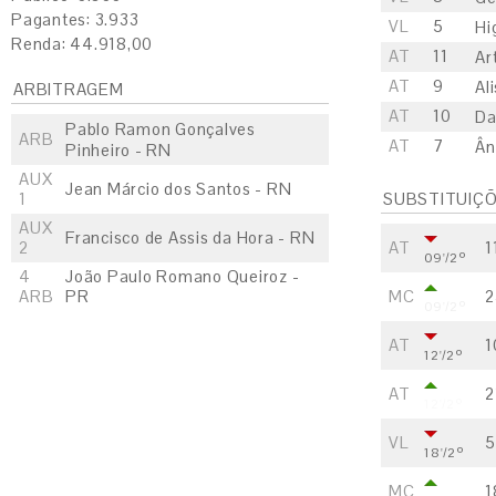
Pagantes: 3.933
VL
5
Hi
Renda: 44.918,00
AT
11
Ar
AT
9
Al
ARBITRAGEM
AT
10
Da
Pablo Ramon Gonçalves
ARB
AT
7
Ân
Pinheiro - RN
AUX
Jean Márcio dos Santos - RN
1
SUBSTITUIÇ
AUX
Francisco de Assis da Hora - RN
2
AT
1
09'/2º
4
João Paulo Romano Queiroz -
ARB
PR
MC
2
09'/2º
AT
1
12'/2º
AT
2
12'/2º
VL
5
18'/2º
MC
1