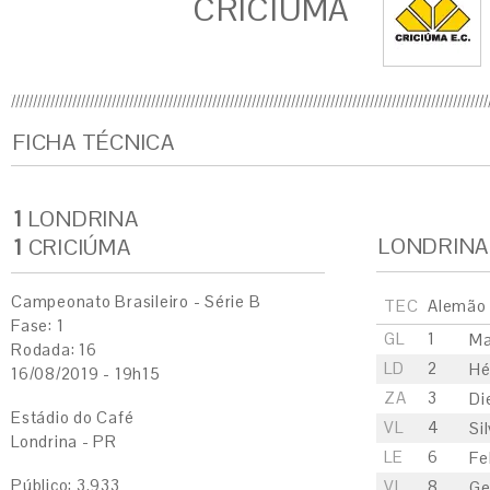
CRICIÚMA
FICHA TÉCNICA
1
LONDRINA
LONDRINA
1
CRICIÚMA
Campeonato Brasileiro - Série B
TEC
Alemão
Fase: 1
GL
1
Ma
Rodada: 16
LD
2
Hé
16/08/2019 - 19h15
ZA
3
Di
Estádio do Café
VL
4
Sil
Londrina - PR
LE
6
Fe
Público: 3.933
VL
8
Ge