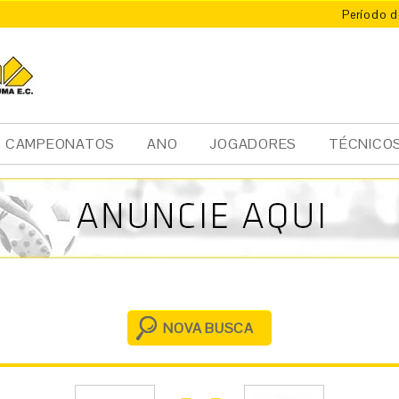
Período d
X
ÚMA
CAMPEONATOS
ANO
JOGADORES
TÉCNICO
NOVA BUSCA