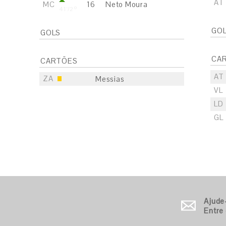
AT
MC
16
Neto Moura
41'/2º
GO
GOLS
CA
CARTÕES
AT
ZA
Messias
VL
LD
GL
S
E
S
Ajude
E
Entre