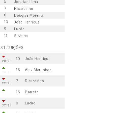
5
Jonatan Lima
7
Ricardinho
8
Douglas Moreira
10
João Henrique
9
Lucão
11
Silvinho
STITUIÇÕES
10
João Henrique
20'/2º
16
Alex Maranhao
20'/2º
7
Ricardinho
22'/2º
15
Barreto
22'/2º
9
Lucão
37'/2º