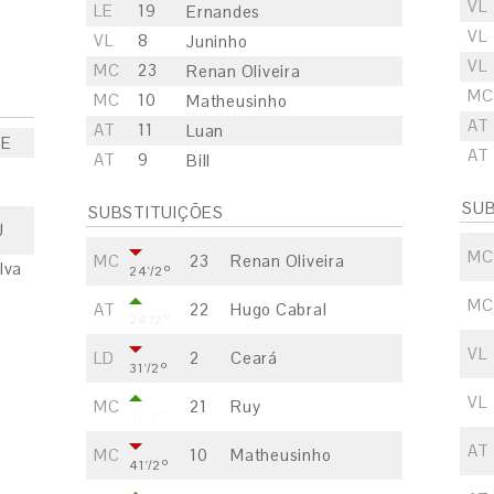
VL
LE
19
Ernandes
VL
VL
8
Juninho
VL
MC
23
Renan Oliveira
MC
MC
10
Matheusinho
AT
AT
11
Luan
CE
AT
AT
9
Bill
SUB
SUBSTITUIÇÕES
J
MC
MC
23
Renan Oliveira
lva
24'/2º
MC
AT
22
Hugo Cabral
24'/2º
VL
LD
2
Ceará
31'/2º
VL
MC
21
Ruy
31'/2º
AT
MC
10
Matheusinho
41'/2º