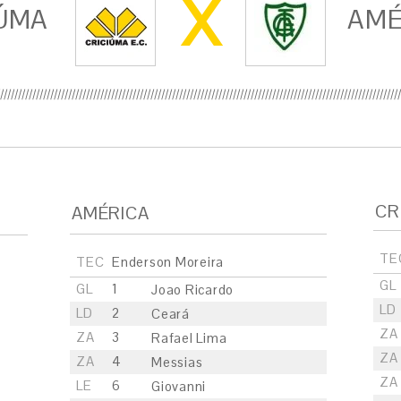
X
ÚMA
AMÉ
CR
AMÉRICA
TE
TEC
Enderson Moreira
GL
GL
1
Joao Ricardo
LD
LD
2
Ceará
ZA
ZA
3
Rafael Lima
ZA
ZA
4
Messias
ZA
LE
6
Giovanni