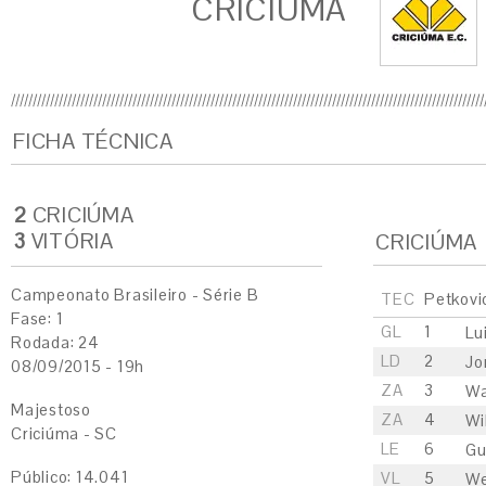
CRICIÚMA
FICHA TÉCNICA
2
CRICIÚMA
3
VITÓRIA
CRICIÚMA
Campeonato Brasileiro - Série B
TEC
Petkovi
Fase: 1
GL
1
Lu
Rodada: 24
LD
2
Jo
08/09/2015 - 19h
ZA
3
Wa
Majestoso
ZA
4
Wi
Criciúma - SC
LE
6
Gu
Público: 14.041
VL
5
We