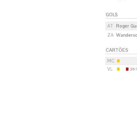
30'/2º
GOLS
AT
Roger Gu
ZA
Wanders
CARTÕES
MC
VL
36'
S
E
S
E
S