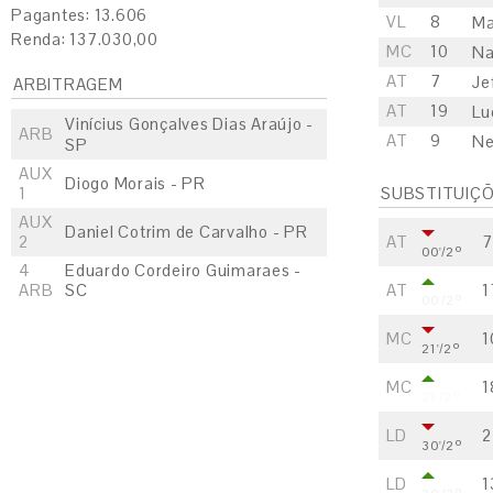
Pagantes: 13.606
VL
8
Ma
Renda: 137.030,00
MC
10
Na
AT
7
Je
ARBITRAGEM
AT
19
Lu
Vinícius Gonçalves Dias Araújo -
ARB
AT
9
Ne
SP
AUX
Diogo Morais - PR
1
SUBSTITUIÇ
AUX
Daniel Cotrim de Carvalho - PR
2
AT
7
00'/2º
4
Eduardo Cordeiro Guimaraes -
ARB
SC
AT
1
00'/2º
MC
1
21'/2º
MC
1
21'/2º
LD
2
30'/2º
LD
1