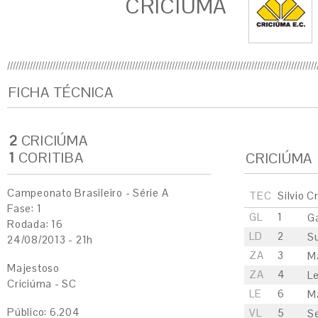
CRICIÚMA
FICHA TÉCNICA
2
CRICIÚMA
1
CORITIBA
CRICIÚMA
Campeonato Brasileiro - Série A
TEC
Silvio C
Fase: 1
GL
1
Ga
Rodada: 16
LD
2
Su
24/08/2013 - 21h
ZA
3
M
Majestoso
ZA
4
L
Criciúma - SC
LE
6
M
Público: 6.204
VL
5
S