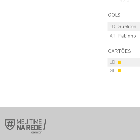
45'/2º
GOLS
LD
Sueliton
AT
Fabinho
CARTÕES
LD
GL
S
E
S
E
S