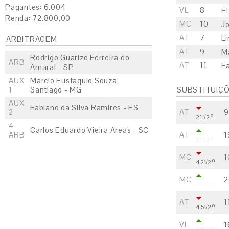
Pagantes: 6.004
VL
8
El
Renda: 72.800,00
MC
10
Jo
AT
7
Li
ARBITRAGEM
AT
9
M
Rodrigo Guarizo Ferreira do
ARB
AT
11
F
Amaral - SP
AUX
Marcio Eustaquio Souza
1
Santiago - MG
SUBSTITUIÇ
AUX
Fabiano da Silva Ramires - ES
2
AT
9
21'/2º
4
Carlos Eduardo Vieira Areas - SC
ARB
AT
1
21'/2º
MC
1
42'/2º
MC
2
42'/2º
AT
1
45'/2º
VL
1