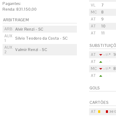
Pagantes:
VL
7
Renda: 831.150,00
MC
8
AT
9
ARBITRAGEM
AT
10
ARB
Alvir Renzi - SC
AT
11
AUX
Silvio Teodoro da Costa - SC
1
SUBSTITUIÇ
AUX
Valmir Renzi - SC
2
AT
1
--'/-º
AT
--'/-º
MC
8
--'/-º
AT
--'/-º
GOLS
CARTÕES
AT
36'/