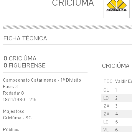
CRICIÚMA
FICHA TÉCNICA
0
CRICIÚMA
0
FIGUEIRENSE
CRICIÚMA
Campeonato Catarinense - 1ª Divisão
TEC
Valdir 
Fase: 3
GL
1
Rodada: 8
LD
2
18/11/1980 - 21h
ZA
3
Majestoso
ZA
4
Criciúma - SC
LE
5
Público:
VL
6