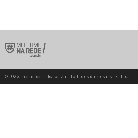
©2026. meutimenarede.com.br - Todos os direitos reservados.
S
E
S
E