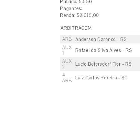
Público: 5.050
Pagantes:
Renda: 52.610,00
ARBITRAGEM
ARB
Anderson Daronco - RS
AUX
Rafael da Silva Alves - RS
1
AUX
Lucio Beiersdorf Flor - RS
2
4
Luiz Carlos Pereira - SC
ARB