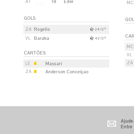
AT
18
Eder
MC
37'/2º
GOLS
GO
ZA
Rogelio
24'/2º
CA
VL
Baraka
42'/2º
MC
CARTÕES
VL
ZA
LE
Massari
ZA
Anderson Conceiçao
S
E
S
Ajude
E
Entre