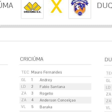
X
ÚMA
DUQ
CRICIÚMA
DU
TEC
Mauro Fernandes
TE
GL
1
Andrey
GL
LD
2
Fabio Santana
LD
ZA
3
Rogelio
ZA
ZA
4
Anderson Conceiçao
ZA
VL
5
Baraka
VL