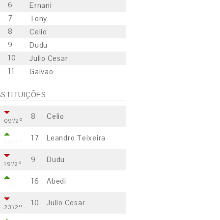
6
Ernani
7
Tony
8
Celio
9
Dudu
10
Julio Cesar
11
Galvao
STITUIÇÕES
8
Celio
09'/2º
17
Leandro Teixeira
09'/2º
9
Dudu
19'/2º
16
Abedi
19'/2º
10
Julio Cesar
23'/2º