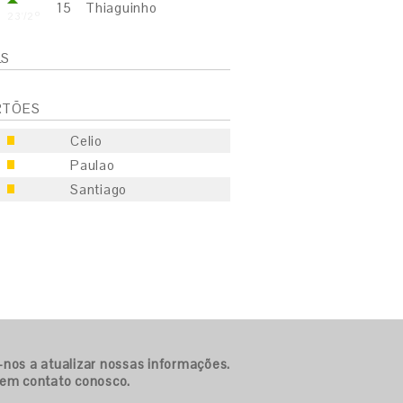
15
Thiaguinho
23'/2º
LS
RTÕES
Celio
Paulao
Santiago
S
E
S
-nos a atualizar nossas informações.
E
 em contato conosco.