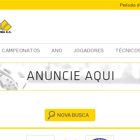
Período d
X
ÚMA
CAMPEONATOS
ANO
JOGADORES
TÉCNICO
NOVA BUSCA