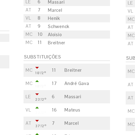
LE
6
Massari
LE
AT
7
Marcel
VL
VL
8
Henik
MC
AT
9
Schwenck
AT
MC
10
Aloisio
MC
MC
11
Breitner
AT
SUBSTITUIÇÕES
SUB
MC
11
Breitner
MC
18'/2º
MC
17
André Gava
AT
18'/2º
LE
6
Massari
AT
23'/2º
VL
16
Mateus
MC
23'/2º
AT
7
Marcel
MC
37'/2º