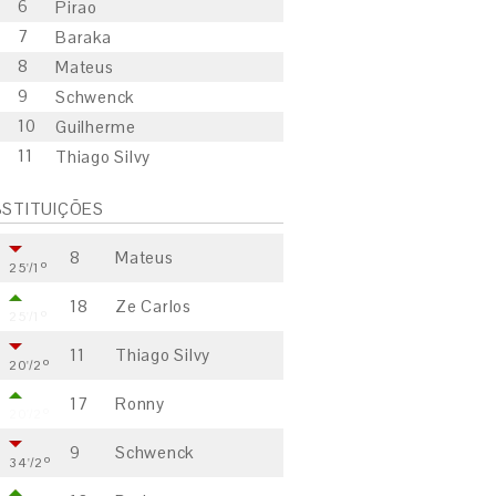
6
Pirao
7
Baraka
8
Mateus
9
Schwenck
10
Guilherme
11
Thiago Silvy
STITUIÇÕES
8
Mateus
25'/1º
18
Ze Carlos
25'/1º
11
Thiago Silvy
20'/2º
17
Ronny
20'/2º
9
Schwenck
34'/2º