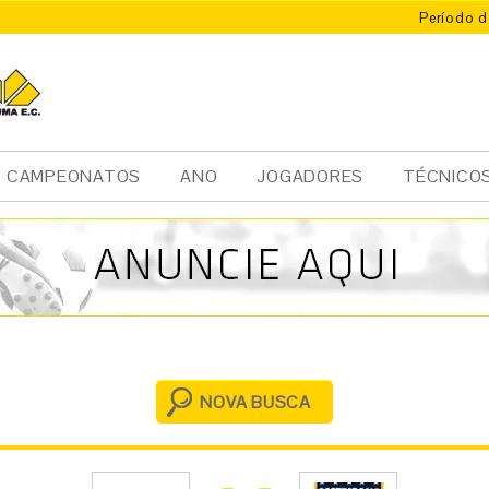
Período d
X
ÚMA
CAMPEONATOS
ANO
JOGADORES
TÉCNICO
NOVA BUSCA