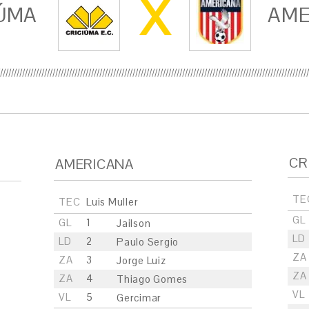
X
ÚMA
AME
CR
AMERICANA
TE
TEC
Luis Muller
GL
GL
1
Jailson
LD
LD
2
Paulo Sergio
ZA
ZA
3
Jorge Luiz
ZA
ZA
4
Thiago Gomes
VL
VL
5
Gercimar