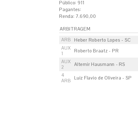
Público: 911
Pagantes:
Renda: 7.690,00
ARBITRAGEM
ARB
Heber Roberto Lopes - SC
AUX
Roberto Braatz - PR
1
AUX
Altemir Hausmann - RS
2
4
Luiz Flavio de Oliveira - SP
ARB