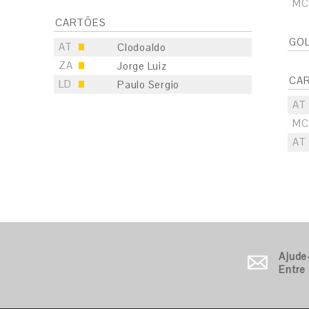
MC
CARTÕES
GO
AT
Clodoaldo
ZA
Jorge Luiz
CA
LD
Paulo Sergio
AT
MC
AT
S
E
S
Ajude
Entre
E