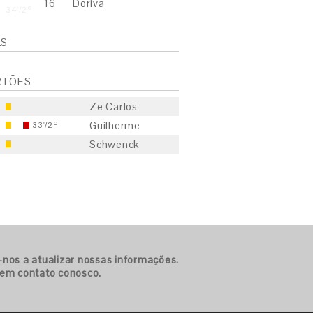
16
Doriva
34'/2º
LS
RTÕES
Ze Carlos
Guilherme
33'/2º
Schwenck
S
E
S
-nos a atualizar nossas informações.
 em contato conosco.
E