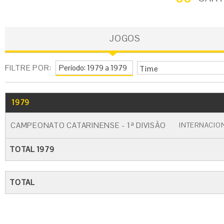
JOGOS
FILTRE POR:
Time
1979
GO
CARTÃO AMARELO
CARTÃO VERM
CAMPEONATO CATARINENSE - 1ª DIVISÃO
INTERNACIO
TOTAL 1979
TOTAL