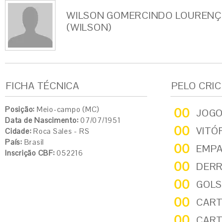
WILSON GOMERCINDO LOUREN
(WILSON)
FICHA TÉCNICA
PELO CRI
Posição:
Meio-campo (MC)
00
JOG
Data de Nascimento:
07/07/1951
00
VITÓ
Cidade:
Roca Sales - RS
País:
Brasil
00
EMP
Inscrição CBF:
052216
00
DER
00
GOLS
00
CART
00
CART