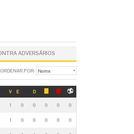
ONTRA ADVERSÁRIOS
ORDENAR POR:
Nome
V
E
D
1
0
0
0
0
0
1
0
0
0
0
0