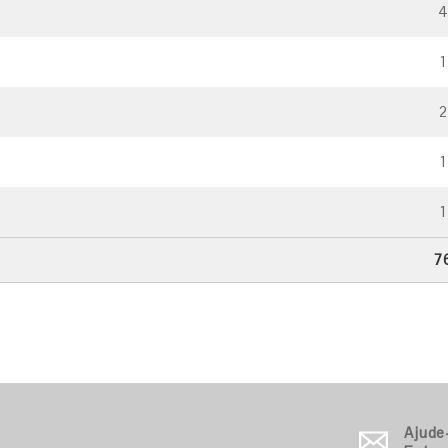
1
2
1
1
7
Ajude