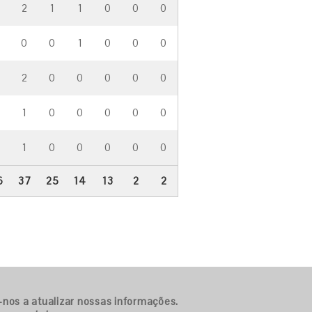
4
2
1
1
0
0
0
0
0
1
0
0
0
2
0
0
0
0
0
1
0
0
0
0
0
1
0
0
0
0
0
6
37
25
14
13
2
2
-nos a atualizar nossas informações.