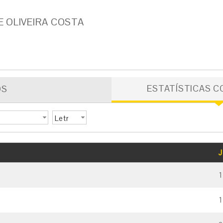
 OLIVEIRA COSTA
ESTATÍSTICAS C
OS
Letr
a
GOLS
CARTÃO AMARELO
CARTÃO VERMELHO
J
1
1