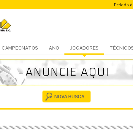
Período d
CAMPEONATOS
ANO
JOGADORES
TÉCNICO
Ini
cia
l
NOVA BUSCA