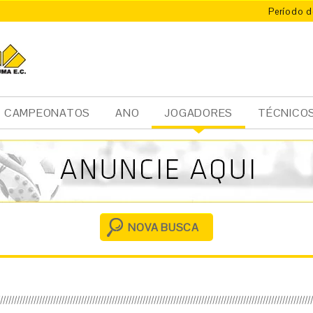
Período d
CAMPEONATOS
ANO
JOGADORES
TÉCNICO
Ini
cia
l
NOVA BUSCA