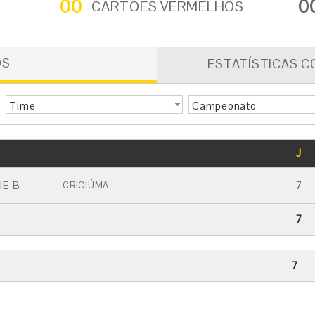
00
0
CARTÕES VERMELHOS
OS
ESTATÍSTICAS C
Time
Campeonato
GOLS
J
CARTÃO AMARELO
CARTÃO VERMELHO
IE B
7
CRICIÚMA
7
7