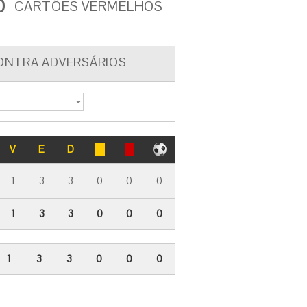
0
CARTÕES VERMELHOS
ONTRA ADVERSÁRIOS
V
E
D
1
3
3
0
0
0
1
3
3
0
0
0
1
3
3
0
0
0