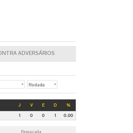
ONTRA ADVERSÁRIOS
Rodada
J
V
E
D
%
1
0
0
1
0.00
Ressacada