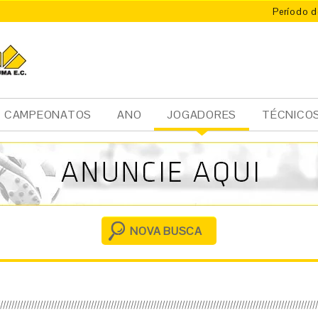
Período d
CAMPEONATOS
ANO
JOGADORES
TÉCNICO
Ini
cia
l
NOVA BUSCA