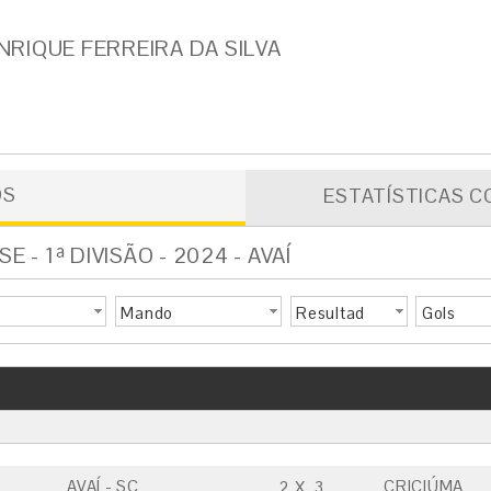
RIQUE FERREIRA DA SILVA
OS
ESTATÍSTICAS C
- 1ª DIVISÃO - 2024 - AVAÍ
Mando
Resultad
Gols
o
AVAÍ - SC
CRICIÚMA
2
X
3