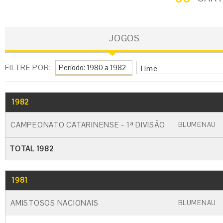
JOGOS
FILTRE POR:
Time
1982
GO
CARTÃO AMARELO
CARTÃO VERM
CAMPEONATO CATARINENSE - 1ª DIVISÃO
BLUMENAU
TOTAL 1982
1981
GO
CARTÃO AMARELO
CARTÃO VERM
AMISTOSOS NACIONAIS
BLUMENAU