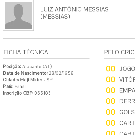
LUIZ ANTÔNIO MESSIAS
(MESSIAS)
FICHA TÉCNICA
PELO CRI
Posição:
Atacante (AT)
00
JOG
Data de Nascimento:
28/02/1958
00
VITÓ
Cidade:
Moji Mirim - SP
País:
Brasil
00
EMP
Inscrição CBF:
065183
00
DER
00
GOLS
00
CART
00
CART