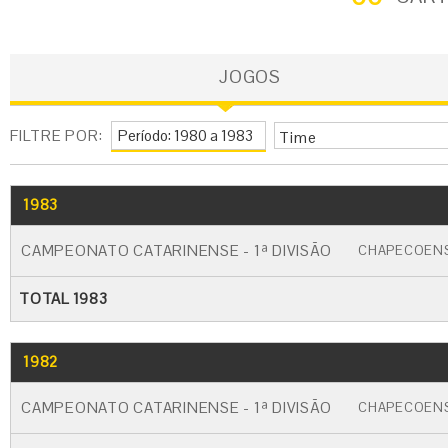
JOGOS
FILTRE POR:
Time
1983
GO
CARTÃO AMARELO
CARTÃO VERM
CAMPEONATO CATARINENSE - 1ª DIVISÃO
CHAPECOEN
TOTAL 1983
1982
GO
CARTÃO AMARELO
CARTÃO VERM
CAMPEONATO CATARINENSE - 1ª DIVISÃO
CHAPECOEN