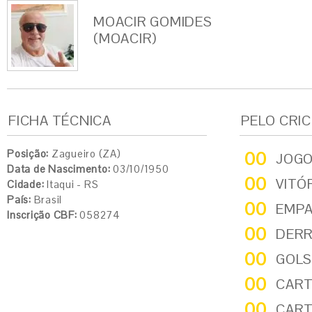
MOACIR GOMIDES
(MOACIR)
FICHA TÉCNICA
PELO CRI
Posição:
Zagueiro (ZA)
00
JOG
Data de Nascimento:
03/10/1950
00
VITÓ
Cidade:
Itaqui - RS
País:
Brasil
00
EMP
Inscrição CBF:
058274
00
DER
00
GOLS
00
CART
00
CART