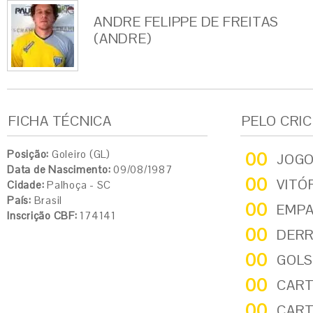
ANDRE FELIPPE DE FREITAS
(ANDRE)
FICHA TÉCNICA
PELO CRI
Posição:
Goleiro (GL)
00
JOG
Data de Nascimento:
09/08/1987
00
VITÓ
Cidade:
Palhoça - SC
País:
Brasil
00
EMP
Inscrição CBF:
174141
00
DER
00
GOLS
00
CART
00
CART