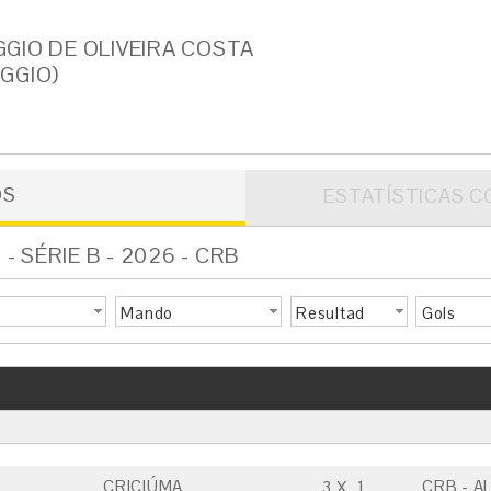
GIO DE OLIVEIRA COSTA
GGIO)
OS
ESTATÍSTICAS C
 SÉRIE B - 2026 - CRB
Mando
Resultad
Gols
o
CRICIÚMA
CRB - A
3
X
1