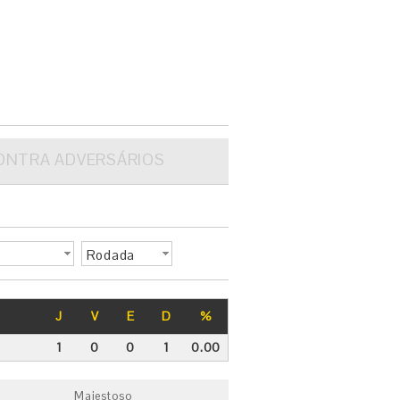
ONTRA ADVERSÁRIOS
Rodada
J
V
E
D
%
1
0
0
1
0.00
L
Majestoso